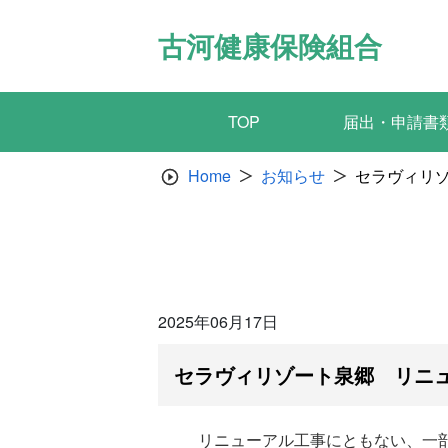
Skip
to
古河健康保険組合
content
TOP
届出・申請書
Home
お知らせ
セラヴィリ
2025年06月17日
セラヴィリゾート泉郷 リニ
リニューアル工事にともない、一