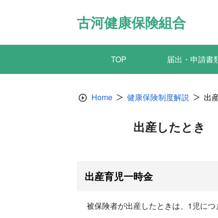
Skip
to
古河健康保険組合
content
TOP
届出・申請書
Home
健康保険制度解説
出
出産したとき 
出産育児一時金
被保険者が出産したときは、1児につき