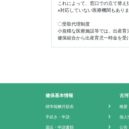
これによって、窓口での立て替え
※対応していない医療機関もあり
〇受取代理制度
小規模な医療施設等では、出産育
健保組合から出産育児一時金を受
健保基本情報
古河
標準報酬月額表
概要
手続き・申請
個人
届出・申請書類
公告