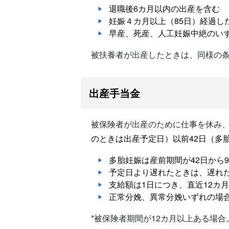
退職後6カ月以内の出産を含む
妊娠４カ月以上（85日）経過し
早産、死産、人工妊娠中絶のい
被扶養者が出産したときは、同様の
出産手当金
被保険者が出産のために仕事を休み
のときは出産予定日）以前42日（多
多胎妊娠は産前期間が42日から9
予定日より遅れたときは、遅れ
支給額は1日につき、直近12カ月
正常分娩、異常分娩いずれの場
*被保険者期間が12カ月以上ある場合