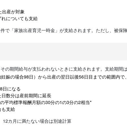
た出産が対象
ずれについても支給
条件で「家族出産育児一時金」が支給されます。ただし、被保
、その期間給与が支払われないときに支給されます。支給期間
胎妊娠の場合98日）から出産の翌日以後56日目までの範囲内
8日になる
た日数分は産前期間に延長
の平均標準報酬月額の30分の1の3分の2相当*
合も支給
。12カ月に満たない場合は別途計算