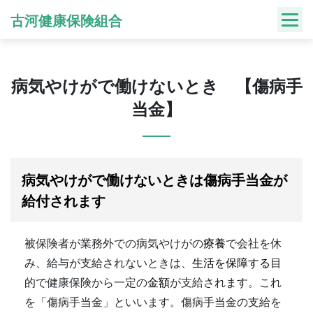
Skip
古河健康保険組合
to
content
病気やけがで働けないとき 【傷病手
当金】
病気やけがで働けないときは傷病手当金が
給付されます
被保険者が業務外での病気やけがの
療養
で会社を休
み、給与が支給されないときは、
生活を保障する
目
的で健康保険から一定の
金額
が支給されます。これ
を「傷病手当金」といいます。傷病手当金の支給を