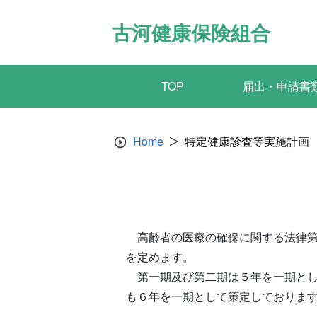
Skip
to
古河健康保険組合
content
TOP
届出・申請書
Home
特定健康診査等実施計画
高齢者の医療の確保に関する法律第
を定めます。
第一期及び第二期は５年を一期とし
も６年を一期として策定しておりま