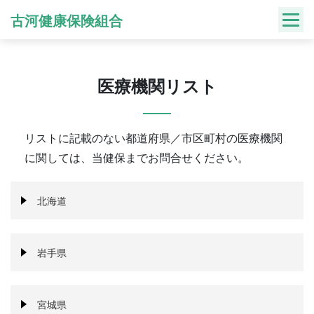
Skip
古河健康保険組合
to
content
医療機関リスト
リストに記載のない都道府県／市区町村の医療機関
に関しては、当健保までお問合せください。
北海道
岩手県
宮城県